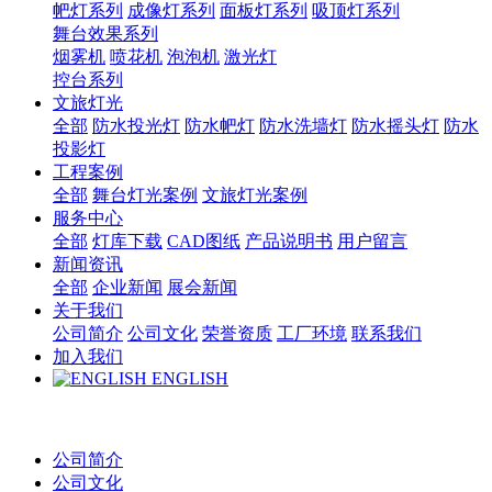
帊灯系列
成像灯系列
面板灯系列
吸顶灯系列
舞台效果系列
烟雾机
喷花机
泡泡机
激光灯
控台系列
文旅灯光
全部
防水投光灯
防水帊灯
防水洗墙灯
防水摇头灯
防水
投影灯
工程案例
全部
舞台灯光案例
文旅灯光案例
服务中心
全部
灯库下载
CAD图纸
产品说明书
用户留言
新闻资讯
全部
企业新闻
展会新闻
关于我们
公司简介
公司文化
荣誉资质
工厂环境
联系我们
加入我们
ENGLISH
公司简介
公司文化